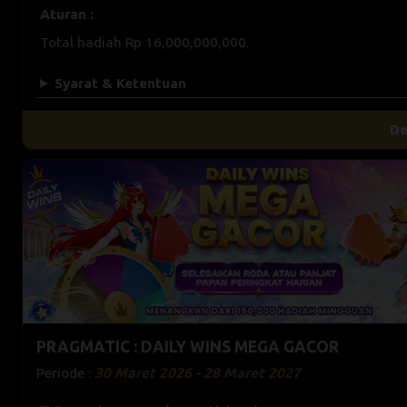
Aturan :
Total hadiah Rp 16,000,000,000.
Syarat & Ketentuan
De
PRAGMATIC : DAILY WINS MEGA GACOR
Periode :
30 Maret 2026 - 28 Maret 2027