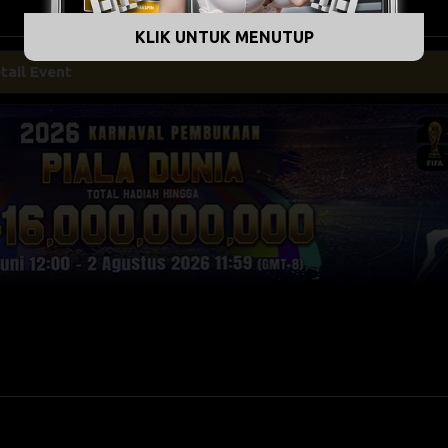
KLIK UNTUK MENUTUP
tail Event