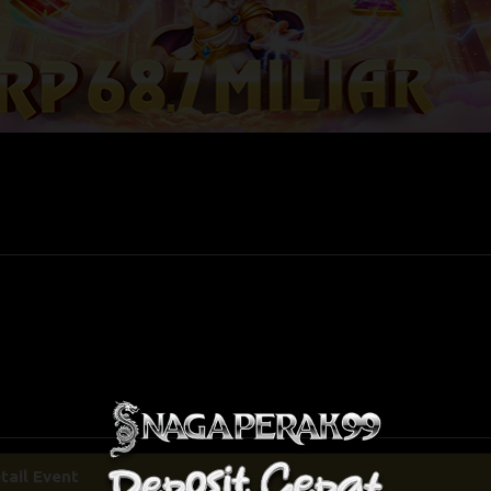
tail Event