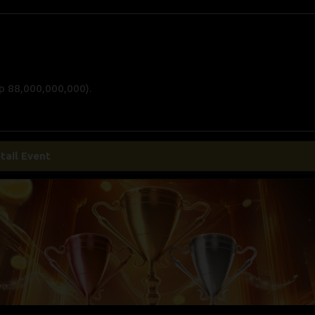
Rp 88,000,000,000).
tail Event