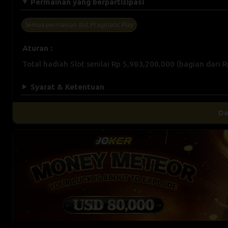
Permainan yang berpartisipasi
Semua permainan slot Pragmatic Play
Aturan :
Total hadiah Slot senilai Rp 5,983,200,000 (bagian dari 
Syarat & Ketentuan
De