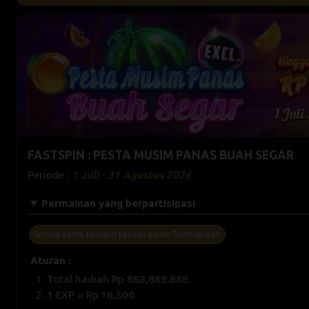
FASTSPIN : PESTA MUSIM PANAS BUAH SEGAR
Periode :
1 Juli - 31 Agustus 2026
Permainan yang berpartisipasi
Semua game Fastspin kecuali game Tembak Ikan
Aturan :
Total hadiah Rp 888,888,888.
1 EXP = Rp.16,500.