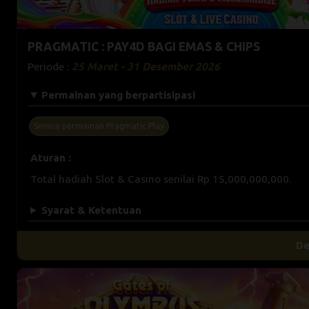
PRAGMATIC : PAY4D BAGI EMAS & CHIPS
Periode :
25 Maret - 31 Desember 2026
Permainan yang berpartisipasi
Semua permainan Pragmatic Play
Aturan :
Total hadiah Slot & Casino senilai Rp 15,000,000,000.
Syarat & Ketentuan
De