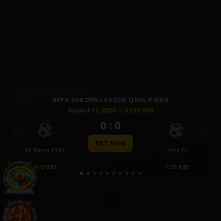
UEFA EUROPA LEAGUE QUALIFIERS
U
August 11, 2026 — 22:59 WIB
0 : 0
Previous
Next
BET NOW
 Iberia 1999
Larne FC
Bodo Gl
0.75
0.89
-0.75
0.93
0.75
0.