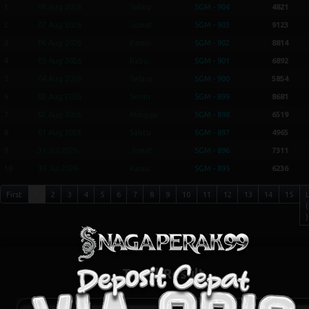
1
08 Aug 2026
Sabtu
SGM - 904
4821
2
07 Aug 2026
Jumat
SGM - 903
9123
3
06 Aug 2026
Kamis
SGM - 902
8814
4
05 Aug 2026
Rabu
SGM - 901
6892
5
04 Aug 2026
Selasa
SGM - 900
5854
6
03 Aug 2026
Senin
SGM - 899
8681
7
02 Aug 2026
Minggu
SGM - 898
6519
8
01 Aug 2026
Sabtu
SGM - 897
4965
9
31 Jul 2026
Jumat
SGM - 896
7311
10
30 Jul 2026
Kamis
SGM - 895
6236
First
1
2
3
4
5
6
7
8
9
10
11
12
13
14
15
(
)
Togel Result