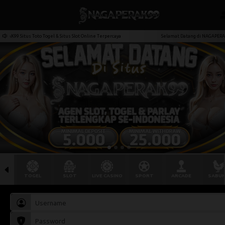
9 Situs Toto Togel & Situs Slot Online Terpercaya
Selamat Datang di NAGAPERAK99 Sit
TOGEL
SLOT
LIVE CASINO
SPORT
ARCADE
SABU